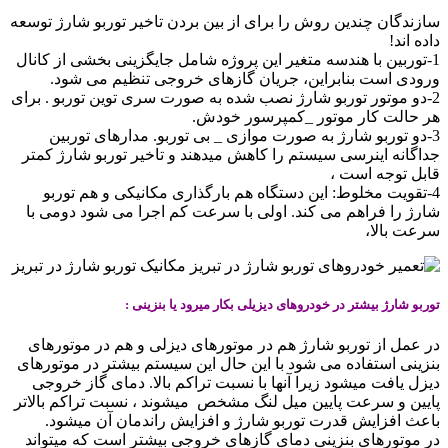
سازندگان چندین روش را برای از بین بردن تاخیر توربو شارژ توسعه
داده اند!
1-توربین با هندسه متغیر این پروژه شامل جایگزینی بخشی از کانال
ورودی است بنابراین، جریان گازهای خروجی تنظیم می شود.
2-دو موتور توربو شارژ نصب شده به صورت سری توین توربو . برای
هر حالت کار موتور _کمپرسور خودش.
3-دو توربو شارژ به صورت موازی _ بی توربو. مدارهای توربین
جداگانه اینرسی سیستم را کاهش میدهند و تاخیر توربو شارژ کمتر
قابل توجه است ،
4-تقویت مخلوط: این دستگاه هم بارگذاری مکانیکی و هم توربو
شارژ را فراهم می کند. اولی با سرعت کم اجرا می شود دومی با
سرعت بالا،
توربو شارژ بیشتر در خودروهای دیزیلی بکار میرود یا بنزینی :
در عمل از توربو شارژ هم در موتورهای دیزلی و هم در موتورهای
بنزینی استفاده می شود با این حال این سیستم بیشتر در موتورهای
دیزل یافت میشود زیرا آنها با نسبت تراکم بالا. دمای گاز خروجی
پایین و سرعت پایین میل لنگ مشخص میشوند ، نسبت تراکم بالاتر
باعث افزایش قدرت توربو شارژ و افزایش راندمان آن میشود.
در موتورهای بنزینی دمای گازهای خروجی بیشتر است که میتواند