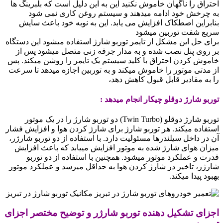
احتراق را ناگهان خاموش نکنید این به این دلیل است که بلبرینگ ها
به چرخش خود ادامه میدهند و سیستم روغن کاری نمی شود
بنابراین اصطکاک افزایش می یابد. این به نوبه خود باعث سایش
سریع شفت توربین میشود
برای حل این مشکل از تایمر توربو شارژ استفاده میشود این دستگاه
بر روی پنل نصب شده و به مدار جرقه زنی متصل میشود پس از
خاموش کردن احتراق با کلید سیستم یک تایمر را روشن میکند. پس
از مدتی موتور را خاموش میکند و به توربین اجازه میدهد تا سرعت
را به مقادیر قابل قبول کاهش دهد،
توربو شارژ دوقلو چیکار انجام میدهد :
توربو شارژ دوقلو (Twin Turbo) دو توربو شارژ را در یک موتور
استفاده میکند. هر توربو شارژ برای شارژ کردن هوا و افزایش فشار
آن در داخل سیلندرها مسئولیت دارد. با استفاده از دو توربو شارژر،
میزان هوای شارژ شده به موتور افزایش مییابد که باعث افزایش
قدرت و عملکرد موتور میشود. همچنین با استفاده از دو توربو
شارژر، تاخیر در شارژ کردن هوا به حداقل میرسد و عملکرد موتور
بهبود پیدا میکند.
اجزای تشکیل دهنده توربو شارژر و توضیح مختصر اجزای