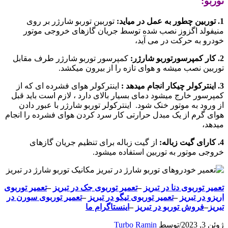
توربو:
1. توربین چطور به عمل در میاید:
توربین توربو شارژر بر روی
منیفولد اگزوز نصب شده توسط جریان گازهای خروجی موتور
خودرو به حرکت در می آید،
2. کار کمپرسورتوربو شارژر:
کمپرسور توربو شارژر طرف مقابل
توربین نصب میشه و هوای تازه را از بیرون میکشد.
3. اینترکولر چیکار انجام میدهد :
اینترکولر هوای فشرده ای که از
کمپرسور خارج میشود دمای بسیار بالای دارد ، لازم است باید قبل
از ورود به موتور خنک شود. اینترکولر توربو شارژر با عبور دادن
هوای گرم از یک مبدل حرارتی کار سرد کردن هوای فشرده را انجام
میدهد،
4. کارای گیت زباله:
از گیت زباله برای تنظیم جریان گازهای
خروجی موتور به توربین استفاده میشود.
تعمیر توربوی دنا در تبریز
–
تعمیر توربوی جک در تبریز
–
تعمیر توربوی
اریزو در تبریز
–
تعمیر توربوی تیگو در تبریز
–
تعمیر توربوی سورن در
تبریز
–
فروش توربو در تبریز
–
اینستاگرام ما
ژوئن 3, 2023
/
توسط
Turbo Ramin