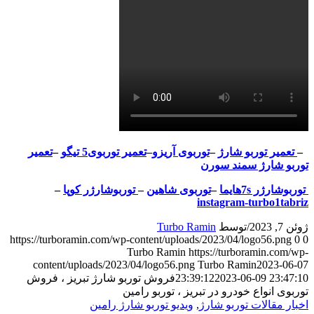
–
تعمیر توربو شارژ
–
توربوی آریزو
–
تعمیر توربوی5 تیگو
–
تعمیر
توربو شارژ سمند سورن
توربوشارژر 7sهایما
–
توربوی شاهین
–
توربوشارژر کوپا
–
instagram-turbo1tabriz
ژوئن 7, 2023
/
توسط
Turbo Ramin
https://turboramin.com/wp-content/uploads/2023/04/logo56.png
0
0
Turbo Ramin
https://turboramin.com/wp-
content/uploads/2023/04/logo56.png
Turbo Ramin
2023-06-07
2023-06-09 23:47:10
23:39:12
فروش توربو شارژ تبریز ، فروش
توربوی انواع خودرو در تبریز ، توربو رامین
اخبار مقالات توربو شارژ
,
ویدیو توربو شارژ رامین