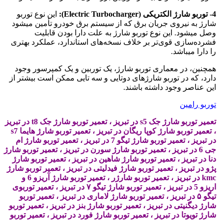
4- توربو شارژ الکتریکی (Electric Turbocharger):
این نوع توربو
شارژ به نیروی جریان برق که از سیستم برق خودرو تأمین میشود
وصل میشود. این نوع توربو شارژ به علت دارا بودن قابلیت
فشرده‌سازی قوی‌تر بر خلاف نسخه‌های استاندارد، عملکرد بهتری
را دارا میباشد.
همچنین، در معماری توربو شارژ، یک توربین و یک کمپرسور وجود
دارد، که در توربو شارژ‌های دوتایی و سه تایی ممکن است بیشتر از
این عناصر وجود داشته باشند.
توربو رامین
تعمیر توربو شارژ جک s5 در تبریز ،
تعمیر توربو شارژ جک t8 در تبریز
،
تعمیر توربو شارژ کوپا ریگان در تبریز ،
تعمیر توربو شارژ هایما s7
در تبریز ،
تعمیر توربو شارژ تیگو 7 در تبریز ،
تعمیر توربو شارژ ام
جی 6 در تبریز ،
تعمیر توربو شارژ سورن در تبریز ،
تعمیر توربو شارژ
دنا در تبریز ،
تعمیر توربو شارژ شاهین در تبریز ،
تعمیر توربو شارژ
پژو در تبریز ، تعمیر توربو شارژ فیدلیتی در تبریز ، تعمیر توربو شارژ
kmc در تبریز ، تعمیر توربو شارژر ،
تعمیر توربو شارژ آریزو 6 و
اریزو 5 در تبریز ، تعمیر توربو شارژ تیگو ۷ در تبریز ، تعمیر توربوی
تیگو ۵ در تبریز ،
تعمیر توربو شارژ لاماری در تبریز ،
تعمیر توربو
شارژ دیگنیتی در تبریز ، تعمیر توربو شارژ بنز در تبریز ، تعمیر توربو
شارژ تویوتا در تبریز ، تعمیر توربو شارژ فورد در تبریز ، تعمیر توربو