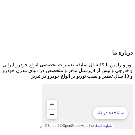
📍 تبریز، دو کیلومتر بعد از میدان بسیج به سمت سه
راهی اهر ، پنجاه متر بالاتر از پل عابر دوم ، تعمیرگاه
توربو رامین )
0914
📱 6059 965
📧 turboramin65@gmail.com
درباره ما
توربو رامین با 19 سال سابقه تعمیرات تخصصی انواع خودرو ایرانی
و خارجی و بیش از 4 پرسنل ماهر و متخصص در دنیای مدرن خودرو
و 10 سال تعمیر و نصب توربو بر انواع خودرو در تبریز
>