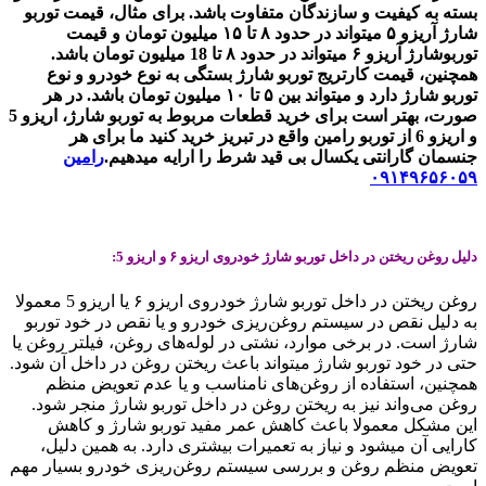
بسته به کیفیت و سازندگان متفاوت باشد. برای مثال، قیمت توربو
شارژ آریزو ۵ میتواند در حدود ۸ تا ۱۵ میلیون تومان و قیمت
توربوشارژ آریزو ۶ میتواند در حدود ۸ تا 18 میلیون تومان باشد.
همچنین، قیمت کارتریج توربو شارژ بستگی به نوع خودرو و نوع
توربو شارژ دارد و میتواند بین ۵ تا ۱۰ میلیون تومان باشد. در هر
صورت، بهتر است برای خرید قطعات مربوط به توربو شارژ، اریزو 5
و اریزو 6 از توربو رامین واقع در تبریز خرید کنید ما برای هر
جنسمان گارانتی یکسال بی قید شرط را ارایه میدهیم.
رامین
۰۹۱۴۹۶۵۶۰۵۹
دلیل روغن ریختن در داخل توربو شارژ خودروی اریزو ۶ و اریزو 5:
روغن ریختن در داخل توربو شارژ خودروی اریزو ۶ یا اریزو 5 معمولا
به دلیل نقص در سیستم روغن‌ریزی خودرو و یا نقص در خود توربو
شارژ است. در برخی موارد، نشتی در لوله‌های روغن، فیلتر روغن یا
حتی در خود توربو شارژ میتواند باعث ریختن روغن در داخل آن شود.
همچنین، استفاده از روغن‌های نامناسب و یا عدم تعویض منظم
روغن می‌واند نیز به ریختن روغن در داخل توربو شارژ منجر شود.
این مشکل معمولا باعث کاهش عمر مفید توربو شارژ و کاهش
کارایی آن میشود و نیاز به تعمیرات بیشتری دارد. به همین دلیل،
تعویض منظم روغن و بررسی سیستم روغن‌ریزی خودرو بسیار مهم