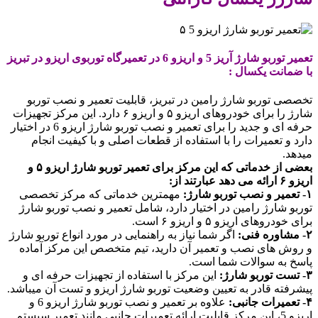
تعمیر توربو شارژ آریز 5 و اریزو 6 در تعمیرگاه توربوی اریزو در تبریز
با ضمانت یکسال :
تخصصی توربو شارژ رامین در تبریز، قابلیت تعمیر و نصب توربو
شارژ را برای خودروهای اریزو ۵ و اریزو ۶ دارد. این مرکز تجهیزات
حرفه ای و جدید را برای تعمیر و نصب توربو شارژ اریزو 6 در اختیار
دارد و تعمیرات را با استفاده از قطعات اصلی و با کیفیت انجام
میدهد.
بعضی از خدماتی که این مرکز برای تعمیر توربو شارژ اریزو ۵ و
اریزو ۶ ارائه می دهد عبارتند از:
۱- تعمیر و نصب توربو شارژ:
مهمترین خدماتی که مرکز تخصصی
توربو شارژ رامین در اختیار دارد، شامل تعمیر و نصب توربو شارژ
برای خودروهای اریزو ۵ و اریزو ۶ است.
۲- مشاوره فنی:
اگر شما نیاز به راهنمایی در مورد انواع توربو شارژ
و روش های نصب و تعمیر آن دارید، تیم متخصص این مرکز آماده
پاسخ به سوالات شما است.
۳- تست توربو شارژ:
این مرکز با استفاده از تجهیزات حرفه ای و
پیشرفته قادر به تعیین وضعیت توربو شارژ اریزو و تست آن میباشد.
۴- تعمیرات جانبی:
علاوه بر تعمیر و نصب توربو شارژ اریزو 6 و
اریزو 5، این مرکز قابلیت ارائه تعمیرات جانبی مانند تعمیر سیستم