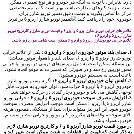
دارد. بنابراین، با توجه به اینکه هر خودرو و هر نوع تعمیری ممکن
است نیازمند کارهای متفاوت باشد، بهتر است که با تیم تخصصی
مرکز ما تماس بگیرید و قیمت دقیق تعمیر توربو شارژ برای
خودروی خود را دریافت کنید.
علائم های خرابی توربو شارژ ایزو ۵ و ایزو ۶ و قیمت توربو شارژ و کارتریج توربو
شارژ آریزو ۵ و اریزو ۶ :
علایم خرابی توربوشارژ اریزو ۵ و اریزو ۶ ممکن است شامل موارد زیر باشد
:
1. صدای بلند موتور خودروی اریزو ۶ و اریزو ۵ :
یکی از علائم خرابی
توربو شارژ اریزو ۵ و اریزو ۶، صدای بلند و ناهموار موتور میباشد.
این مسئله ممکن است به دلیل ریزش‌های درونی در توربین یا خرابی
محور توربین رخ دهد و در صورتی که تعمیرات به موقع انجام نشود،
باعث آسیب به سیستم خودرو میشود.
2. کاهش توان خودروی اریزو ۵ و اریزو ۶:
اگر سیستم توربو شارژ
خودروی اریزو ۶ یا اریزو ۵ خراب شود، توان خودرو به صورت قابل
توجهی کاهش می یابد و خودرو دچار کندی در حرکت خواهد شد.
3. افزایش مصرف سوخت خودروی اریزو ۵ و اریزو ۶
: خرابی توربو
شارژ اریزو 6 یا اریزو 5 ممکن است موجب افزایش مصرف سوخت
خودرو شود. این امر نیز میتواند برای شما از مشکلاتی همچون هزینه
بالای سوخت، وقفه‌های مکرر در کار موتور و خرابی بیشتر سیستم
خودرو، همراه باشد.
د
ر مورد قیمت توربو شارژ آریزو ۵ و ۶ و کارتریج توربو شارژ، لازم
به ذکر است که قیمت این قطعات به شدت ممکن است تغییر کند و