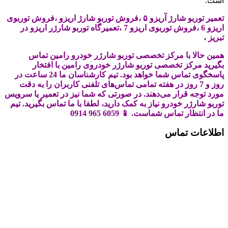
است.
تعمیر توربو شارژ آریزو ۵ ،فروش توربو شارژ اریزو ،فروش توربوی
اریزو 6 ،فروش توربوی اریزو 7 ،تعمیرگاه توربو شارژر اریزو در
تبریز ،
همین حالا با مرکز تخصصی توربو شارژر خودرو رامین تماس
بگیرید مرکز تخصصی توربو شارژر خودروی رامین با افتخار
پاسخگوی تماس شما خواهد بود. تیم کارشناسان ما 24 ساعت در
روز و 7 روز در هفته تمامی تماس‌های تلفنی کاربران را به دقت
مورد توجه قرار می‌دهند. در صورتی که شما نیز در تعمیر یا سرویس
توربو شارژر خودرو نیاز به کمک دارید، لطفا با ما تماس بگیرید. تیم
ما در انتظار تماس شماست. 📱 6059 965 0914
اطلاعات تماس
📍 تبریز، دو کیلومتر بعد از میدان بسیج به سمت سه
راهی اهر ، پنجاه متر بالاتر از پل عابر دوم ، تعمیرگاه
توربو رامین )
0914
📱 6059 965