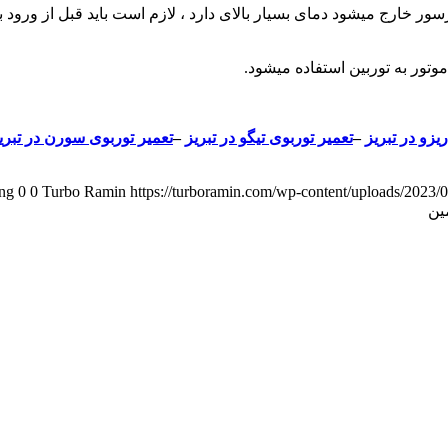
ور خارج میشود دمای بسیار بالای دارد ، لازم است باید قبل از ورود ب
تور به توربین استفاده میشود.
یزو در تبریز
–
تعمیر توربوی تیگو در تبریز
–
تعمیر توربوی سورن در تبری
png
0
0
Turbo Ramin
https://turboramin.com/wp-content/uploads/2023/
مین