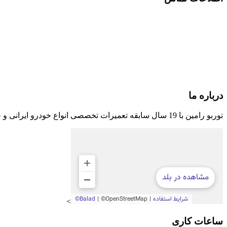
📍 تبریز، دو کیلومتر بعد از میدان بسیج به سمت سه راهی اهر
0914
📱 6059 965
📧 turboramin65@gmail.com
درباره ما
توربو رامین با 19 سال سابقه تعمیرات تخصصی انواع خودرو ایرانی و خارجی و بیش از 4 پرسنل ماهر و متخصص در دنیای مدرن خودرو و 10 سال تعمیر و نصب توربو بر انواع خودرو در تبریز
>
ساعات کاری