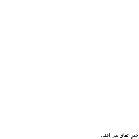
یر اتفاق می افتد،