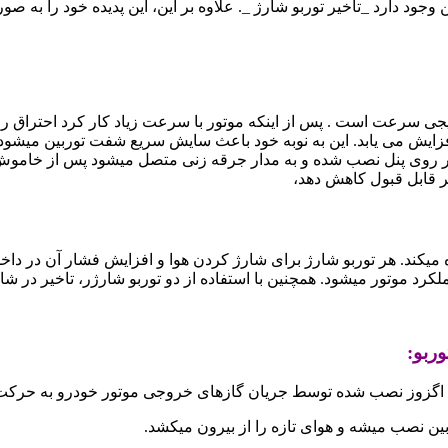
جود دارد _تأخیر توربو شارژ _. علاوه بر این، این پدیده خود را به صو
یجی سرعت است . پس از اینکه موتور با سرعت زیاد کار کرد احتراق را
زایش می یابد. این به نوبه خود باعث سایش سریع شفت توربین میشود
 بر روی پنل نصب شده و به مدار جرقه زنی متصل میشود پس از خاموش 
یر قابل قبول کاهش دهد،
 را در یک موتور استفاده میکند. هر توربو شارژ برای شارژ کردن هوا و افزایش فشار 
د موتور میشود. همچنین با استفاده از دو توربو شارژر، تاخیر در شارژ
ربو:
لد اگزوز نصب شده توسط جریان گازهای خروجی موتور خودرو به حرکت 
ن نصب میشه و هوای تازه را از بیرون میکشد.