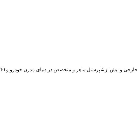
 تبریز، دو کیلومتر بعد از میدان بسیج به سمت سه راهی اهر ،