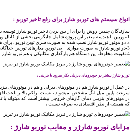
انواع سیستم های توربو شارژ برای رفع تاخیر توربو :
سازندگان چندین روش را برای از بین بردن تاخیر توربو شارژ توسعه داد
1-توربین با هندسه متغیر این پروژه شامل جایگزینی بخشی از کانال ورودی است بنابراین، جریان گازهای خروجی تنظیم می شود.
2-دو موتور توربو شارژ نصب شده به صورت سری توین توربو . برای هر حالت کار موتور _کمپرسور خودش.
3-دو توربو شارژ به صورت موازی _ بی توربو. مدارهای توربین جداگانه اینرسی سیستم را کاهش میدهند و تاخیر توربو شارژ کمتر قابل توجه است ،
4-تقویت مخلوط: این دستگاه هم بارگذاری مکانیکی و هم توربو شارژ را فراهم می کند. اولی با سرعت کم اجرا می شود دومی با سرعت بالا،
توربو شارژ بیشتر در خودروهای دیزیلی بکار میرود یا بنزینی :
در عمل از توربو شارژ هم در موتورهای دیزلی و هم در موتورهای بنزین
سرعت پایین میل لنگ مشخص میشوند ، نسبت تراکم بالاتر باعث افزا
در موتورهای بنزینی دمای گازهای خروجی بیشتر است که میتواند باعث ا
که همیشه از نظر اقتصادی به صرفه نیست ،
مزایای توربو شارژر و معایب توربو شارژ :