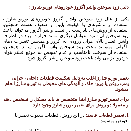
دلیل زود سوختن واشر اگزوز خودروهای توربو شارژ :
یکی از علل زود سوختن واشر اگزوز خودروهای توربو شارژ ،
استفاده از واشرهای با کیفیت پایین و ضعیف هست همچنین،
استفاده از روش‌های نادرست در نصب واشر اگزوز می‌تواند باعث
زود سوختن آن شود. عوامل دیگری مانند حرارت زیاد در اطراف
واشر، فشار بالای هوای ورودی به اگزوز و همچنین تغییرات دمای
ناگهانی میتوانند باعث زود سوختن واشر اگزوز شوند. همچنین،
استفاده از سوخت نامناسب و عدم تعویض به موقع فیلتر هوای
خودرو نیز می‌تواند باعث زود سوختن واشر اگزوز شود.
تعمیر توربو شارژ اغلب به دلیل شکست قطعات داخلی ، خرابی
پمپ روغن یا ورود خاک و آلودگی ‌های محیطی به توربو شارژ انجام
میشود.
برای تعمیر توربو شارژ ابتدا متخصص ها باید مشکل را تشخیص دهند
و معمولا دو روش برای تعمیر توربو شارژ وجود دارد:
1. تعمیر قطعات فاسد:
در این روش، قطعات معیوب تعمیر یا
تعویض میشوند.
2. تعویض توربو شارژ:
در برخی موارد، توربو باید کاملا تعویض شود.