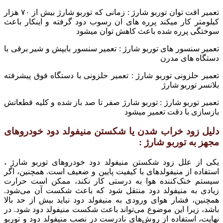
تعمیر افت توان توربو شارژ : زمانی که توربو شارژ بیش از ۷۰ هزار
کیلومتر کار میکند پرره های ان رسوب دود گرفته و اینکار باعث
سوختگی پرره شده باعث کاهش توان میشود
تعمیر سنسور های توربو شارژ : تعمیر سنسور بایپش و شیر برقی با
دستگاه های مدرن
تعمیر حلزونی توربو شارژ : تعمیر حلزونی با دستگاه فوق پیشرفته
بلانسر توربو شارژ
تعمیر توربو شارژ : توربو شارژ صفر تا صد باز شده و کلیه قطعاتش
بازسازی با دقت تعمیر میشود
دلیل زود خراب شدن یا شکستن منیفولد دود خودروهای
مجهز به توربو شارژ :
یکی از علل زود شکستن منیفولد دود خودروهای توربو شارژ ،
استفاده از منیفولد‌های با کیفیت پایین و ضعیف است. همچنین، اگر
سیستم خنک‌کننده هوا به درستی کار نکند، ممکن است حرارت
زیادی به منیفولد دود منتقل شود که باعث شکست آن می‌شود.
همچنین، فشار هوای ورودی به منیفولد دود نباید بیش از حد بالا
باشد، زیرا این موضوع می‌تواند باعث شکست منیفولد دود شود. در
نهایت، استفاده از روش‌های نادرست در نصب منیفولد دود و توربو