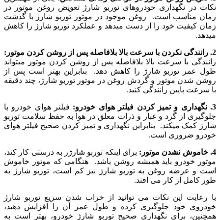
نکات در نگهداری خودروهای توربو شارژ تعویض روغن موتور در
زمان مناسب است. روغن موجود در موتور توربو شارژ با گذشت
زمان کیفیت خود را از دست میدهد و عملکرد توربو شارژ را کاهش
میدهد.
2. رانندگی نکردن با سرعت بالا بلافاصله پس از روشن کردن موتور:
رانندگی با سرعت بالا بلافاصله پس از روشن کردن موتور میتواند
طول عمر توربو شارژ را کاهش دهد. بنابراین بهتر است پس از
روشن شدن موتور و گردش روغن در موتور توربو شارژ، چند دقیقه
با سرعت پایین رانندگی کنید.
3. نگهداری و تمیز کردن فیلتر هوای خودرو:
فیلتر هوای خودرو با
جلوگیری از گرد و غبار و ذرات معلق در هوا به حفظ سلامت توربو
شارژ کمک میکند. بنابراین نگهداری و تمیز کردن صحیح فیلتر هوای
خودرو ضروری است.
4. خاموش نشدن موتور:
برای اینکه توربو شارژر به درستی کار کند،
موتور خودرو باید همیشه روشن باشد. هنگامی که موتور خاموش
است و عرضه روغن به توربو شارژ نیز کم است، توربو شارژ به
طور کامل از کار می افتد.
با رعایت این نکات می توانید از خراب شدن سریع توربو شارژ
خودروی خود جلوگیری کرده و طول عمر آن را افزایش دهید،
همچنین، برای نگهداری صحیح توربو شارژ خودرو، بهتر است به