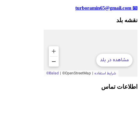
📧 turboramin65@gmail.com
نقشه بلد
اطلاعات تماس
📍 تبریز، دو کیلومتر بعد از میدان بسیج به سمت سه
راهی اهر ، پنجاه متر بالاتر از پل عابر دوم ، تعمیرگاه
توربو رامین )
0914
📱 6059 965