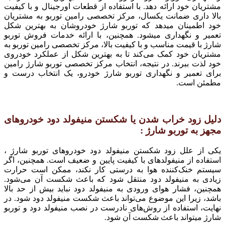
مشتریان خود ارائه دهد. با استفاده از قطعات اورجینال و با کیفیت
بالا داری ضمانت یکسال، مرکز تخصصی رامین توربو به مشتریان
خود اطمینان میدهد که توربو شارژ خودروشان به بهترین شکل
تعمیر و نگهداری میشود. همچنین، با ارائه خدمات فروش توربو
شارژ با قیمت مناسب و با کیفیت بالا، مرکز تخصصی رامین توربو به
مشتریان خود کمک می‌کند تا به بهترین شکل از عملکرد خودروی
خود لذت ببرند. در نتیجه، انتخاب مرکز تخصصی توربو شارژ رامین
برای تعمیر و نگهداری توربو شارژ خودرو، یک انتخاب درست و
مطمئن است.
دلیل زود خراب شدن یا شکستن منیفولد دود خودروهای
مجهز به توربو شارژ :
یکی از علل زود شکستن منیفولد دود خودروهای توربو شارژ ،
استفاده از منیفولد‌های با کیفیت پایین و ضعیف است. همچنین، اگر
سیستم خنک‌کننده هوا به درستی کار نکند، ممکن است حرارت
زیادی به منیفولد دود منتقل شود که باعث شکست آن می‌شود.
همچنین، فشار هوای ورودی به منیفولد دود نباید بیش از حد بالا
باشد، زیرا این موضوع می‌تواند باعث شکست منیفولد دود شود. در
نهایت، استفاده از روش‌های نادرست در نصب منیفولد دود و توربو
شارژ میتواند باعث شکست آن شود.