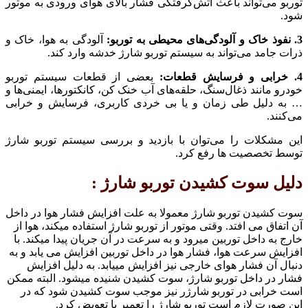
توربو می‌تواند باعث آتش‌گرفتگی فشار بالای هوای ورودی به موتور
شود.
3. نفوذ خاک و آلودگی‌های محیطی به توربو:
آلودگی به هوا، خاک و
ذرات جامد می‌تواند به سیستم توربو شارژ خدشه وارد کند.
4. خرابی و فرسایش قطعات:
بعضی از قطعات سیستم توربو
خودرو مانند ذغال‌سنگ، حلقه‌های آب خنک کن، کانکتورها، ایمنی‌ها و
… به دلیل طی زمان و یا بی خردی کاربری، فرسایش و خرابی
می‌کنند.
این مشکلات را می‌توان با بازدید و بررسی سیستم توربو شارژ
توسط تخصصیت ها رفع کرد.
دلیل سوت کشیدن توربو شارژ :
سوت کشیدن توربو شارژ معمولا به علت افزایش فشار هوا در داخل
آن اتفاق می افتد. وقتی موتور از توربو شارژ استفاده میکند، هوا از
خارج به داخل توربین میرود و به سرعت در آن جریان پیدا میکند. با
افزایش سرعت هوا، فشار هوا در داخل توربین افزایش می یابد و به
دنبال آن فشار هوای خارجی نیز افزایش مییابد. به دلیل افزایش
فشار در داخل توربو شارژ، سوت کشیدن شنیده میشود. البته ممکن
است خرابی در توربو شارژر نیز موجب سوت کشیدن شود که در
این صورت لازم است توربو شارژ را تعمیر یا تعویض کرد.