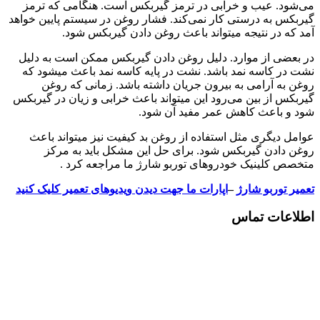
می‌شود. عیب و خرابی در ترمز گیربکس است. هنگامی که ترمز
گیربکس به درستی کار نمی‌کند. فشار روغن در سیستم پایین خواهد
آمد که در نتیجه میتواند باعث روغن دادن گیربکس شود.
در بعضی از موارد. دلیل روغن دادن گیربکس ممکن است به دلیل
نشت در کاسه نمد باشد. نشت در پایه کاسه نمد باعث میشود که
روغن به آرامی به بیرون جریان داشته باشد. زمانی که روغن
گیربکس از بین می‌رود این میتواند باعث خرابی و زیان در گیربکس
شود و باعث کاهش عمر مفید آن شود.
عوامل دیگری مثل استفاده از روغن بد کیفیت نیز میتواند باعث
روغن دادن گیربکس شود. برای حل این مشکل باید به مرکز
متخصص کلینیک خودروهای توربو شارژ ما مراجعه کرد .
تعمیر توربو شارژ
–
اپارات ما جهت دیدن ویدیوهای تعمیر کلیک کنید
اطلاعات تماس
📍 تبریز، دو کیلومتر بعد از میدان بسیج به سمت سه
راهی اهر ، پنجاه متر بالاتر از پل عابر دوم ، تعمیرگاه
توربو رامین )